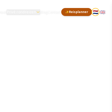
🇳🇱
🇬🇧
maat
Privé rondreizen
Blog
Contact
✨
Reisplanner