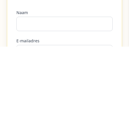
Naam
E-mailadres
Telefoonnummer
Aantal personen
Gewenste vertrekdatum