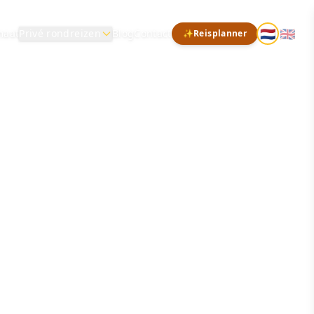
🇳🇱
🇬🇧
maat
Privé rondreizen
Blog
Contact
✨
Reisplanner